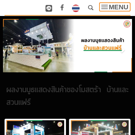
MENU
Toggle
navigatio
ผลงานบูธแสดงสินค้าของโมสตร้า บ้านและ
สวนแฟร์