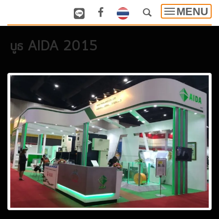
MENU
Toggle
navigatio
บูธ AIDA 2015