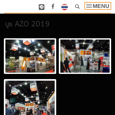
MENU
Toggle
navigatio
บูธ AZO 2019