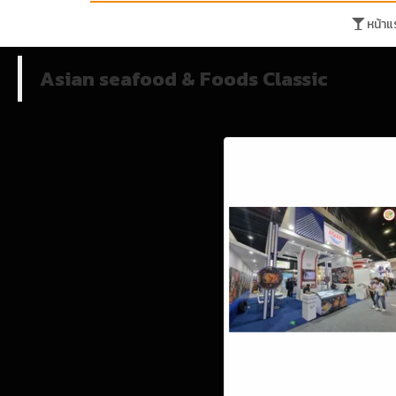
หน้าแ
Asian seafood & Foods Classic