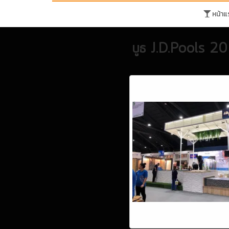
หน้าแ
บูธ J.D.Pools 2