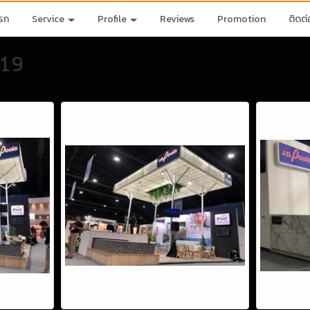
รก
Service
Profile
Reviews
Promotion
ติดต
019